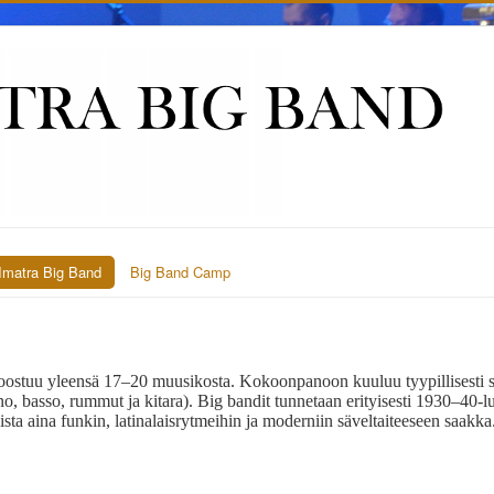
Imatra Big Band
Big Band Camp
koostuu yleensä 17–20 muusikosta. Kokoonpanoon kuuluu tyypillisesti sa
, basso, rummut ja kitara). Big bandit tunnetaan erityisesti 1930–40-l
zista aina funkin, latinalaisrytmeihin ja moderniin säveltaiteeseen saakka