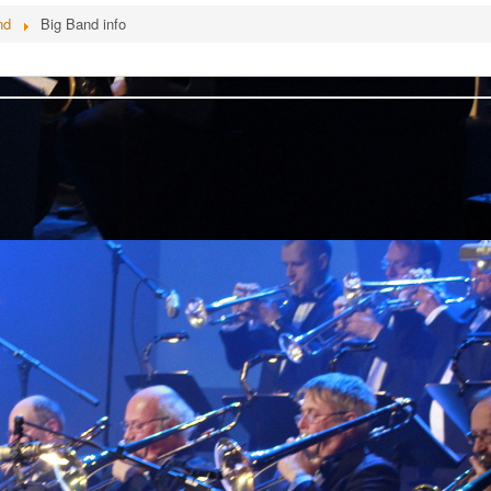
nd
Big Band info