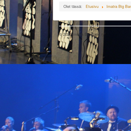
Olet tässä:
Etusivu
Imatra Big Ba
© 2026 Imatra Big Band ry