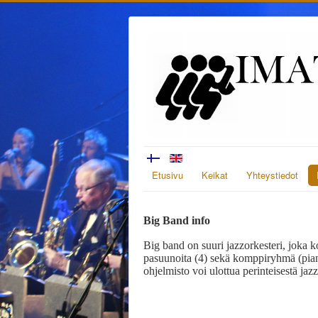
Etusivu
Keikat
Yhteystiedot
Big Band info
Big band on suuri jazzorkesteri, joka 
pasuunoita (4) sekä komppiryhmä (piano
ohjelmisto voi ulottua perinteisestä jaz