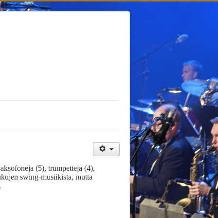
ksofoneja (5), trumpetteja (4),
ukujen swing-musiikista, mutta
.