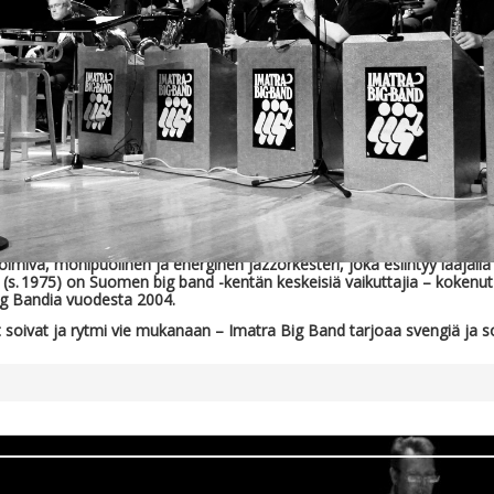
uoksen varrelta
miva, monipuolinen ja energinen jazzorkesteri, joka esiintyy laajalla o
(s. 1975) on Suomen big band -kentän keskeisiä vaikuttajia – kokenut p
ig Bandia vuodesta 2004.
soivat ja rytmi vie mukanaan – Imatra Big Band tarjoaa svengiä ja soi