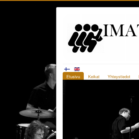
Etusivu
Keikat
Yhteystiedot