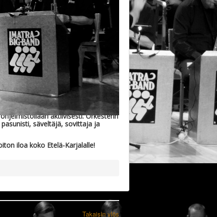
hjelmistollaan aktiivisesti. Orkesterin
asunisti, säveltäjä, sovittaja ja
ton iloa koko Etelä-Karjalalle!
Takaisin ylös