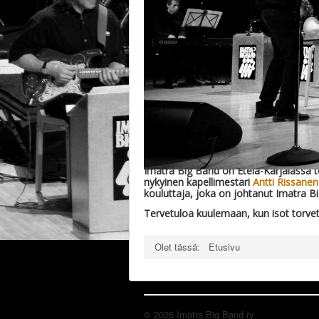
Imatra Big Band – Svengiä V
Imatra Big Band on Etelä-Karjalassa toi
nykyinen kapellimestari
Antti Rissanen
kouluttaja, joka on johtanut Imatra B
Tervetuloa kuulemaan, kun isot torvet 
Olet tässä:
Etusivu
© 2026 Imatra Big Band ry